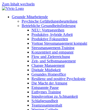
Zum Inhalt wechseln
Gesunde Mitarbeitende
Psychische Gefährdungsbeurteilung
Betriebliche Gesundheitsförderung
NEU: Vortragsreihen
Produktive, hybride Arbeit
Produktive Fokuszeiten
Vortrag Stressmanagement kompakt
Stressmanagement-Training
Konzentriert und entspannt
Flow und Zielerreichung
Zeit- und Selbstmanagement
Change Management
Digitale Müdigkeit
Gesundes Homeoffice
Resilienz und positive Psychologie
Die Macht der Atmung
Entspannte Pause
Euthymes Training
Impulsvortrag zu Achtsamkeit
Schlafgesundheit
Teamzusammenhalt
Weniger Grübeln