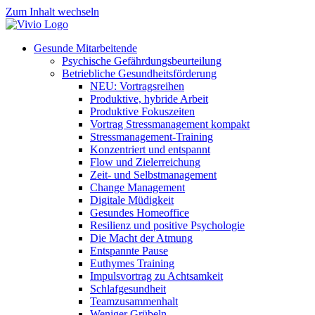
Zum Inhalt wechseln
Gesunde Mitarbeitende
Psychische Gefährdungsbeurteilung
Betriebliche Gesundheitsförderung
NEU: Vortragsreihen
Produktive, hybride Arbeit
Produktive Fokuszeiten
Vortrag Stressmanagement kompakt
Stressmanagement-Training
Konzentriert und entspannt
Flow und Zielerreichung
Zeit- und Selbstmanagement
Change Management
Digitale Müdigkeit
Gesundes Homeoffice
Resilienz und positive Psychologie
Die Macht der Atmung
Entspannte Pause
Euthymes Training
Impulsvortrag zu Achtsamkeit
Schlafgesundheit
Teamzusammenhalt
Weniger Grübeln