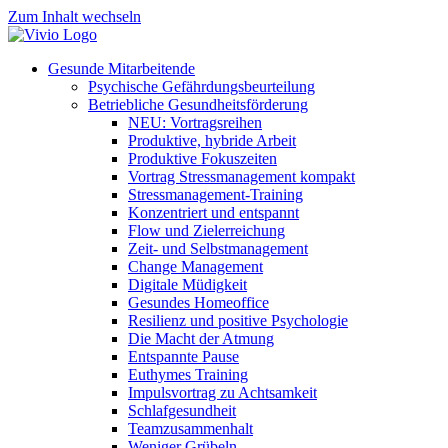
Zum Inhalt wechseln
Gesunde Mitarbeitende
Psychische Gefährdungsbeurteilung
Betriebliche Gesundheitsförderung
NEU: Vortragsreihen
Produktive, hybride Arbeit
Produktive Fokuszeiten
Vortrag Stressmanagement kompakt
Stressmanagement-Training
Konzentriert und entspannt
Flow und Zielerreichung
Zeit- und Selbstmanagement
Change Management
Digitale Müdigkeit
Gesundes Homeoffice
Resilienz und positive Psychologie
Die Macht der Atmung
Entspannte Pause
Euthymes Training
Impulsvortrag zu Achtsamkeit
Schlafgesundheit
Teamzusammenhalt
Weniger Grübeln