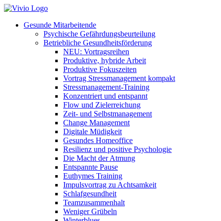
Zum
Inhalt
Gesunde Mitarbeitende
wechseln
Psychische Gefährdungsbeurteilung
Betriebliche Gesundheitsförderung
NEU: Vortragsreihen
Produktive, hybride Arbeit
Produktive Fokuszeiten
Vortrag Stressmanagement kompakt
Stressmanagement-Training
Konzentriert und entspannt
Flow und Zielerreichung
Zeit- und Selbstmanagement
Change Management
Digitale Müdigkeit
Gesundes Homeoffice
Resilienz und positive Psychologie
Die Macht der Atmung
Entspannte Pause
Euthymes Training
Impulsvortrag zu Achtsamkeit
Schlafgesundheit
Teamzusammenhalt
Weniger Grübeln
Winterblues